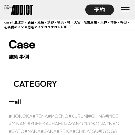
予約
case | 恵比寿・新宿・池袋・渋谷・横浜・柏・大宮・名古屋栄・天神・博多・梅田・
心斎橋のメンズ眉毛アイブロウサロンADDICT
Case
施術事例
CATEGORY
all
#HONOKA
#RENA
#MOENO
#KURUMI
#CHINA
#MOE
#MINAMI
#YUMEKA
#RAMU
#AYANO
#KOKONA
#NAO
#SATO
#NANA
#SANA
#REIKA
#CHINATSU
#RYOGA