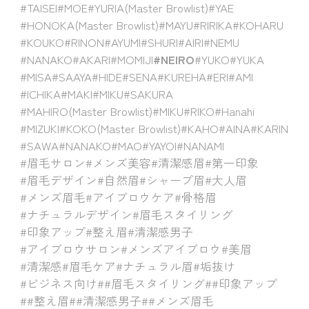
#TAISEI
#MOE
#YURIA(Master Browlist)
#YAE
#HONOKA(Master Browlist)
#MAYU
#RIRIKA
#KOHARU
#KOUKO
#RINON
#AYUMI
#SHURI
#AIRI
#NEMU
#NANAKO
#AKARI
#MOMIJI
#NEIRO
#YUKO
#YUKA
#MISA
#SAAYA
#HIDE
#SENA
#KUREHA
#ERI
#AMI
#ICHIKA
#MAKI
#MIKU
#SAKURA
#MAHIRO(Master Browlist)
#MIKU
#RIKO
#Hanahi
#MIZUKI
#KOKO(Master Browlist)
#KAHO
#AINA
#KARIN
#SAWA
#NANAKO
#MAO
#YAYOI
#NANAMI
#眉毛サロン
#メンズ美容
#清潔感眉
#第一印象
#眉毛デザイン
#自然眉
#シャープ眉
#大人眉
#メンズ眉毛
#アイブロウケア
#骨格眉
#ナチュラルデザイン
#眉毛スタイリング
#印象アップ
#整え眉
#清潔感男子
#アイブロウサロン
#メンズアイブロウ
#美眉
#清潔感
#眉毛ケア
#ナチュラル眉
#垢抜け
#ビジネス向け
##眉毛スタイリング
##印象アップ
##整え眉
##清潔感男子
##メンズ眉毛