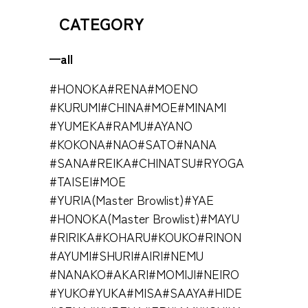
CATEGORY
all
#HONOKA
#RENA
#MOENO
#KURUMI
#CHINA
#MOE
#MINAMI
#YUMEKA
#RAMU
#AYANO
#KOKONA
#NAO
#SATO
#NANA
#SANA
#REIKA
#CHINATSU
#RYOGA
#TAISEI
#MOE
#YURIA(Master Browlist)
#YAE
#HONOKA(Master Browlist)
#MAYU
#RIRIKA
#KOHARU
#KOUKO
#RINON
#AYUMI
#SHURI
#AIRI
#NEMU
#NANAKO
#AKARI
#MOMIJI
#NEIRO
#YUKO
#YUKA
#MISA
#SAAYA
#HIDE