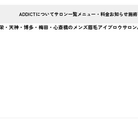
ADDICTについて
サロン一覧
メニュー・料金
お知らせ
施術
屋栄・天神・博多・梅田・心斎橋のメンズ眉毛アイブロウサロンAD