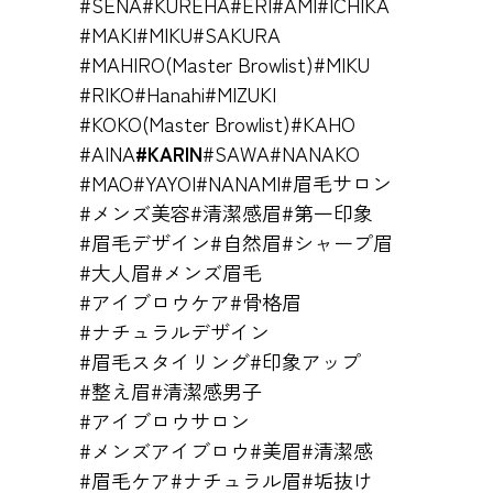
#SENA
#KUREHA
#ERI
#AMI
#ICHIKA
#MAKI
#MIKU
#SAKURA
#MAHIRO(Master Browlist)
#MIKU
#RIKO
#Hanahi
#MIZUKI
#KOKO(Master Browlist)
#KAHO
#AINA
#KARIN
#SAWA
#NANAKO
#MAO
#YAYOI
#NANAMI
#眉毛サロン
#メンズ美容
#清潔感眉
#第一印象
#眉毛デザイン
#自然眉
#シャープ眉
#大人眉
#メンズ眉毛
#アイブロウケア
#骨格眉
#ナチュラルデザイン
#眉毛スタイリング
#印象アップ
#整え眉
#清潔感男子
#アイブロウサロン
#メンズアイブロウ
#美眉
#清潔感
#眉毛ケア
#ナチュラル眉
#垢抜け