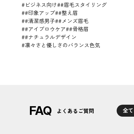
#ビジネス向け
##眉毛スタイリング
##印象アップ
##整え眉
##清潔感男子
##メンズ眉毛
##アイブロウケア
##骨格眉
##ナチュラルデザイン
#凛々さと優しさのバランス色気
FAQ
全て
よくあるご質問