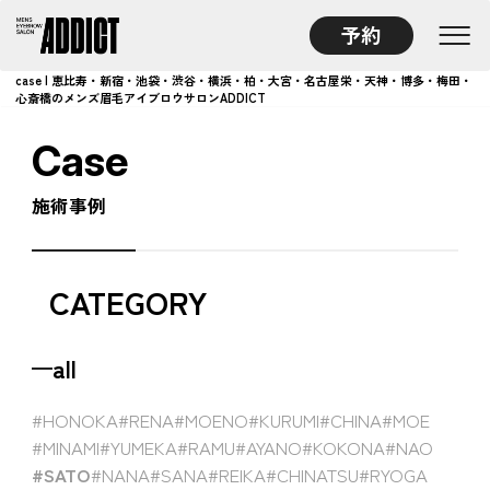
予約
case | 恵比寿・新宿・池袋・渋谷・横浜・柏・大宮・名古屋栄・天神・博多・梅田・
心斎橋のメンズ眉毛アイブロウサロンADDICT
Case
施術事例
CATEGORY
all
#HONOKA
#RENA
#MOENO
#KURUMI
#CHINA
#MOE
#MINAMI
#YUMEKA
#RAMU
#AYANO
#KOKONA
#NAO
#SATO
#NANA
#SANA
#REIKA
#CHINATSU
#RYOGA