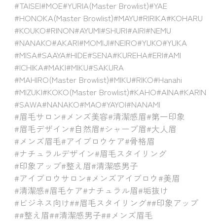
#TAISEI
#MOE
#YURIA(Master Browlist)
#YAE
#HONOKA(Master Browlist)
#MAYU
#RIRIKA
#KOHARU
#KOUKO
#RINON
#AYUMI
#SHURI
#AIRI
#NEMU
#NANAKO
#AKARI
#MOMIJI
#NEIRO
#YUKO
#YUKA
#MISA
#SAAYA
#HIDE
#SENA
#KUREHA
#ERI
#AMI
#ICHIKA
#MAKI
#MIKU
#SAKURA
#MAHIRO(Master Browlist)
#MIKU
#RIKO
#Hanahi
#MIZUKI
#KOKO(Master Browlist)
#KAHO
#AINA
#KARIN
#SAWA
#NANAKO
#MAO
#YAYOI
#NANAMI
#眉毛サロン
#メンズ美容
#清潔感眉
#第一印象
#眉毛デザイン
#自然眉
#シャープ眉
#大人眉
#メンズ眉毛
#アイブロウケア
#骨格眉
#ナチュラルデザイン
#眉毛スタイリング
#印象アップ
#整え眉
#清潔感男子
#アイブロウサロン
#メンズアイブロウ
#美眉
#清潔感
#眉毛ケア
#ナチュラル眉
#垢抜け
#ビジネス向け
##眉毛スタイリング
##印象アップ
##整え眉
##清潔感男子
##メンズ眉毛