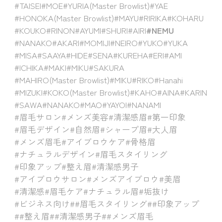
#TAISEI
#MOE
#YURIA(Master Browlist)
#YAE
#HONOKA(Master Browlist)
#MAYU
#RIRIKA
#KOHARU
#KOUKO
#RINON
#AYUMI
#SHURI
#AIRI
#NEMU
#NANAKO
#AKARI
#MOMIJI
#NEIRO
#YUKO
#YUKA
#MISA
#SAAYA
#HIDE
#SENA
#KUREHA
#ERI
#AMI
#ICHIKA
#MAKI
#MIKU
#SAKURA
#MAHIRO(Master Browlist)
#MIKU
#RIKO
#Hanahi
#MIZUKI
#KOKO(Master Browlist)
#KAHO
#AINA
#KARIN
#SAWA
#NANAKO
#MAO
#YAYOI
#NANAMI
#眉毛サロン
#メンズ美容
#清潔感眉
#第一印象
#眉毛デザイン
#自然眉
#シャープ眉
#大人眉
#メンズ眉毛
#アイブロウケア
#骨格眉
#ナチュラルデザイン
#眉毛スタイリング
#印象アップ
#整え眉
#清潔感男子
#アイブロウサロン
#メンズアイブロウ
#美眉
#清潔感
#眉毛ケア
#ナチュラル眉
#垢抜け
#ビジネス向け
##眉毛スタイリング
##印象アップ
##整え眉
##清潔感男子
##メンズ眉毛