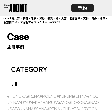
予約
case | 恵比寿・新宿・池袋・渋谷・横浜・柏・大宮・名古屋栄・天神・博多・梅田・
心斎橋のメンズ眉毛アイブロウサロンADDICT
Case
施術事例
CATEGORY
all
#HONOKA
#RENA
#MOENO
#KURUMI
#CHINA
#MOE
#MINAMI
#YUMEKA
#RAMU
#AYANO
#KOKONA
#NAO
#SATO
#NANA
#SANA
#REIKA
#CHINATSU
#RYOGA