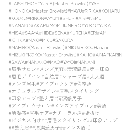
#TAISEI
#MOE
#YURIA(Master Browlist)
#YAE
#HONOKA(Master Browlist)
#MAYU
#RIRIKA
#KOHARU
#KOUKO
#RINON
#AYUMI
#SHURI
#AIRI
#NEMU
#NANAKO
#AKARI
#MOMIJI
#NEIRO
#YUKO
#YUKA
#MISA
#SAAYA
#HIDE
#SENA
#KUREHA
#ERI
#AMI
#ICHIKA
#MAKI
#MIKU
#SAKURA
#MAHIRO(Master Browlist)
#MIKU
#RIKO
#Hanahi
#MIZUKI
#KOKO(Master Browlist)
#KAHO
#AINA
#KARIN
#SAWA
#NANAKO
#MAO
#YAYOI
#NANAMI
#眉毛サロン
#メンズ美容
#清潔感眉
#第一印象
#眉毛デザイン
#自然眉
#シャープ眉
#大人眉
#メンズ眉毛
#アイブロウケア
#骨格眉
#ナチュラルデザイン
#眉毛スタイリング
#印象アップ
#整え眉
#清潔感男子
#アイブロウサロン
#メンズアイブロウ
#美眉
#清潔感
#眉毛ケア
#ナチュラル眉
#垢抜け
#ビジネス向け
##眉毛スタイリング
##印象アップ
##整え眉
##清潔感男子
##メンズ眉毛