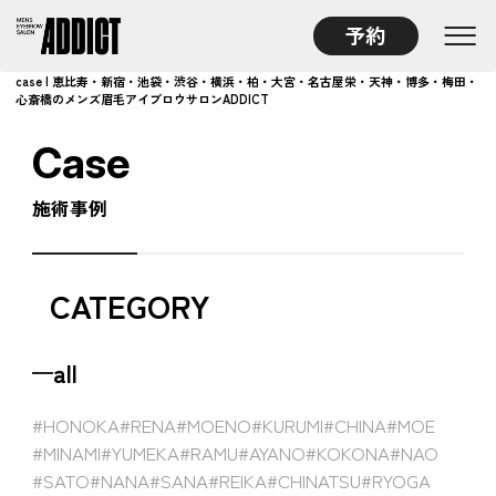
予約
case | 恵比寿・新宿・池袋・渋谷・横浜・柏・大宮・名古屋栄・天神・博多・梅田・
心斎橋のメンズ眉毛アイブロウサロンADDICT
Case
施術事例
CATEGORY
all
#HONOKA
#RENA
#MOENO
#KURUMI
#CHINA
#MOE
#MINAMI
#YUMEKA
#RAMU
#AYANO
#KOKONA
#NAO
#SATO
#NANA
#SANA
#REIKA
#CHINATSU
#RYOGA