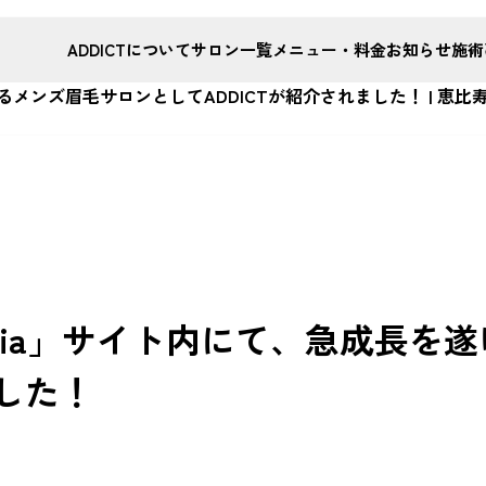
ADDICTについて
サロン一覧
メニュー・料金
お知らせ
施術
遂げるメンズ眉毛サロンとしてADDICTが紹介されました！ |
rvia」サイト内にて、急成長
ました！