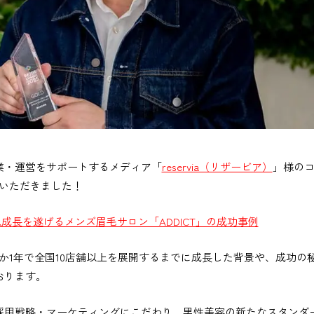
業・運営をサポートするメディア「
reservia（リザービア）
」様の
ていただきました！
急成長を遂げるメンズ眉毛サロン「ADDICT」の成功事例
わずか1年で全国10店舗以上を展開するまでに成長した背景や、成功
おります。
用戦略・マーケティングにこだわり、男性美容の新たなスタンダード